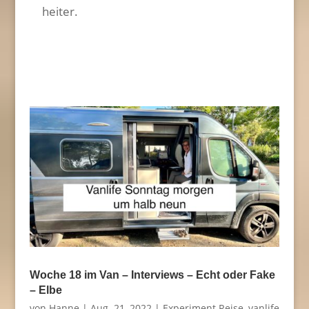
heiter.
Woche 18 im Van – Interviews – Echt oder Fake
– Elbe
von
Hanne
|
Aug. 21, 2022
|
Experiment Reise
,
vanlife