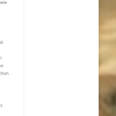
 wie
d.
h
so
schon
ts