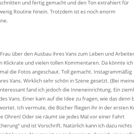
chnitten und fertig gemacht und den Ton extrahiert für
enig Routine hinein. Trotzdem ist es noch enorm
ine.
e Frau über den Ausbau ihres Vans zum Leben und Arbeite
n Klickrate und vielen tollen Kommentaren. Da könnte ich
n mal die Fotos angeschaut. Toll gemacht. Instagrammäßig
ihres Vans. Wirklich sehr schön in Szene gesetzt. (Bei mein
Interessant fand ich jedoch die Inneneinrichtung. Ein zieml
des Vans. Einer kam auf die Idee zu fragen, wie das denn
ortet. Ich vermute, die Bücher fliegen ihr in der ersten 
Ohren! Oder sie räumt sie jedes Mal vor einer Fahrt
erung“ und ist Vorschrift. Natürlich kann ich dazu nichts