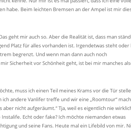
cht kenne. Nur mir ist es mal passiert, dass ich eine voll
en habe. Beim leichten Bremsen an der Ampel ist mir die
s geht mir auch so. Aber die Realität ist, dass man ständ
nd Platz für alles vorhanden ist. Irgendetwas steht oder l
xtrem begrenzt. Und wenn man dann auch noch
mir Sicherheit vor Schönheit geht, ist bei mir manches als
hte, muss ich einen Teil meines Krams vor die Tür stelle
n ich andere Vanlifer treffe und wir eine „Roomtour“ mach
aber nicht aufgeräumt.“ Tja, weil es eigentlich nie wirklic
e Instalife. Echt oder fake? Ich möchte niemanden etwas
htigung und seine Fans. Heute mal ein Lifebild von mir. N