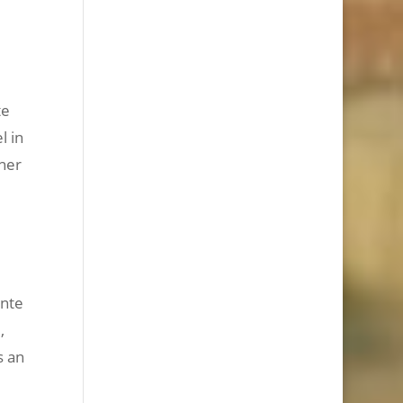
te
l in
ner
nnte
,
s an