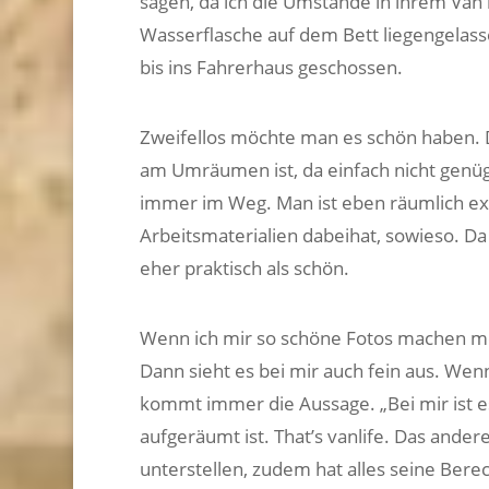
sagen, da ich die Umstände in ihrem Van ni
Wasserflasche auf dem Bett liegengelass
bis ins Fahrerhaus geschossen.
Zweifellos möchte man es schön haben. Da
am Umräumen ist, da einfach nicht genüge
immer im Weg. Man ist eben räumlich e
Arbeitsmaterialien dabeihat, sowieso. Da 
eher praktisch als schön.
Wenn ich mir so schöne Fotos machen möc
Dann sieht es bei mir auch fein aus. Wen
kommt immer die Aussage. „Bei mir ist es 
aufgeräumt ist. That’s vanlife. Das ander
unterstellen, zudem hat alles seine Berec