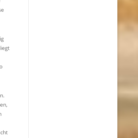
e
se
ig
iegt
o
n.
en,
h
icht