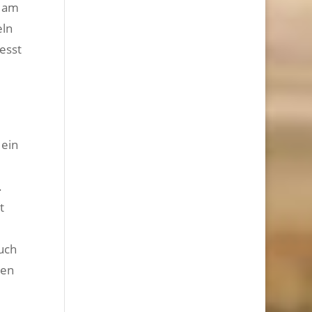
r am
eln
esst
ein
.
t
uch
len