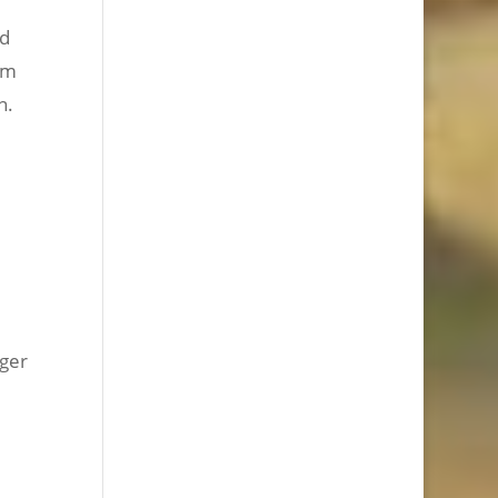
nd
em
n.
rger