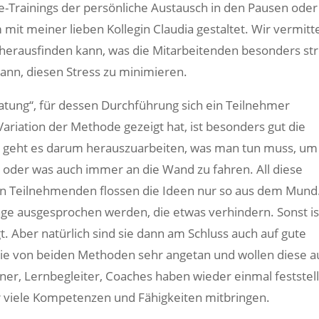
ne-Trainings der persönliche Austausch in den Pausen ode
it meiner lieben Kollegin Claudia gestaltet. Wir vermitt
herausfinden kann, was die Mitarbeitenden besonders str
nn, diesen Stress zu minimieren.
tung“, für dessen Durchführung sich ein Teilnehmer
riation der Methode gezeigt hat, ist besonders gut die
eht es darum herauszuarbeiten, was man tun muss, um 
oder was auch immer an die Wand zu fahren. All diese
n Teilnehmenden flossen die Ideen nur so aus dem Mund
nge ausgesprochen werden, die etwas verhindern. Sonst is
. Aber natürlich sind sie dann am Schluss auch auf gute
e von beiden Methoden sehr angetan und wollen diese a
rainer, Lernbegleiter, Coaches haben wieder einmal feststel
 viele Kompetenzen und Fähigkeiten mitbringen.