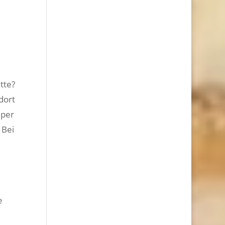
tte?
dort
uper
 Bei
e