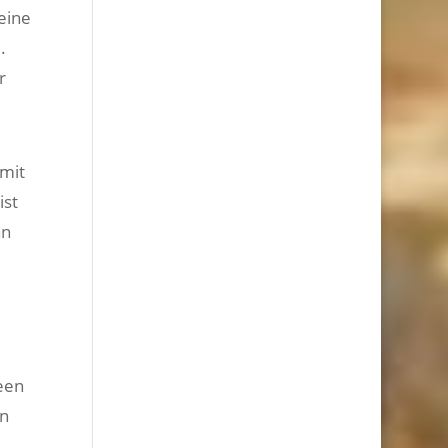
eine
.
r
 mit
ist
an
een
en