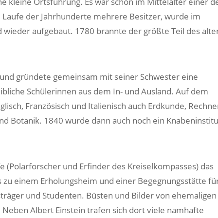
 kleine Ortsführung. Es war schon im Mittelalter einer d
im Laufe der Jahrhunderte mehrere Besitzer, wurde im
 wieder aufgebaut. 1780 brannte der größte Teil des alte
 und gründete gemeinsam mit seiner Schwester eine
eibliche Schülerinnen aus dem In- und Ausland. Auf dem
lisch, Französisch und Italienisch auch Erdkunde, Rechne
 und Botanik. 1840 wurde dann auch noch ein Knabeninstitu
(Polarforscher und Erfinder des Kreiselkompasses) das
es zu einem Erholungsheim und einer Begegnungsstätte fü
sträger und Studenten. Büsten und Bilder von ehemaligen
 Neben Albert Einstein trafen sich dort viele namhafte