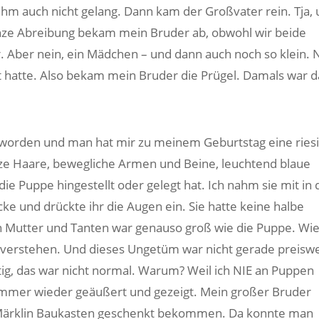
m auch nicht gelang. Dann kam der Großvater rein. Tja,
nze Abreibung bekam mein Bruder ab, obwohl wir beide
. Aber nein, ein Mädchen – und dann auch noch so klein. 
egt hatte. Also bekam mein Bruder die Prügel. Damals war d
geworden und man hat mir zu meinem Geburtstag eine ries
rze Haare, bewegliche Armen und Beine, leuchtend blaue
ie Puppe hingestellt oder gelegt hat. Ich nahm sie mit in
cke und drückte ihr die Augen ein. Sie hatte keine halbe
n Mutter und Tanten war genauso groß wie die Puppe. Wi
s verstehen. Und dieses Ungetüm war nicht gerade preisw
tig, das war nicht normal. Warum? Weil ich NIE an Puppen
h immer wieder geäußert und gezeigt. Mein großer Bruder
Märklin Baukasten geschenkt bekommen. Da konnte man