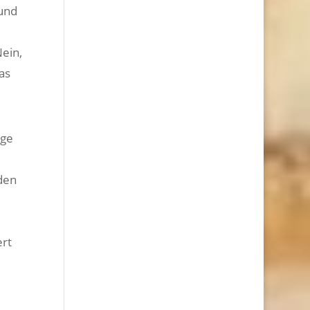
 und
Nein,
as
ige
 den
e
ert