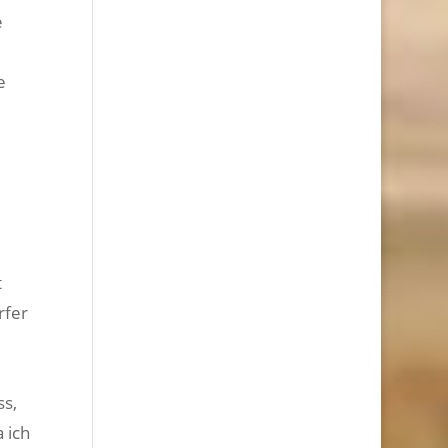
e
e
t
rfer
ss,
 ich