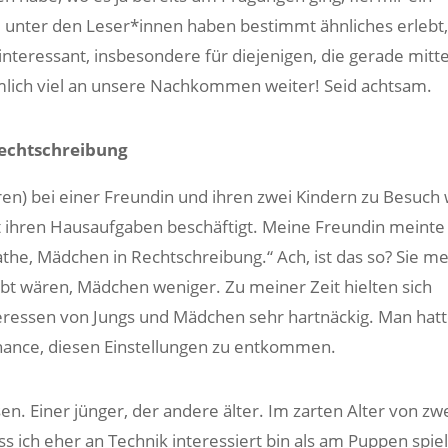
e unter den Leser*innen haben bestimmt ähnliches erlebt,
interessant, insbesondere für diejenigen, die gerade mitte
mlich viel an unsere Nachkommen weiter! Seid achtsam.
Rechtschreibung
hren) bei einer Freundin und ihren zwei Kindern zu Besuch 
t ihren Hausaufgaben beschäftigt. Meine Freundin meinte
athe, Mädchen in Rechtschreibung.“ Ach, ist das so? Sie me
bt wären, Mädchen weniger. Zu meiner Zeit hielten sich
eressen von Jungs und Mädchen sehr hartnäckig. Man hat
hance, diesen Einstellungen zu entkommen.
n. Einer jünger, der andere älter. Im zarten Alter von zw
ss ich eher an Technik interessiert bin als am Puppen spie