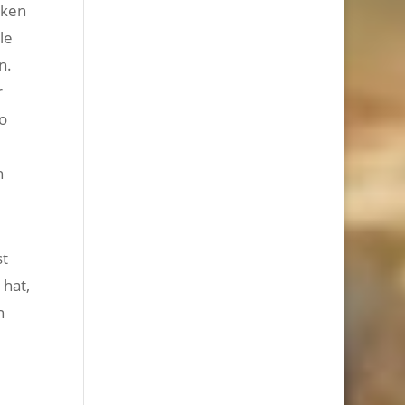
nken
le
n.
r
o
h
st
 hat,
n