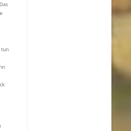
 Das
ne
 tun
enn
ck
h