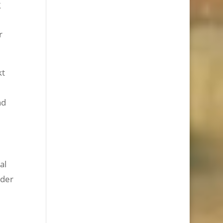
g
r
kt
nd
al
eder