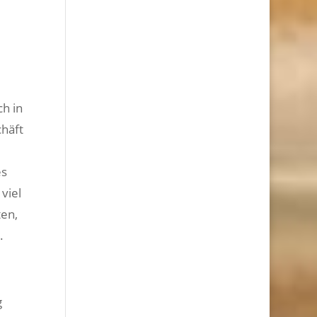
h in
chäft
es
viel
ten,
.
g