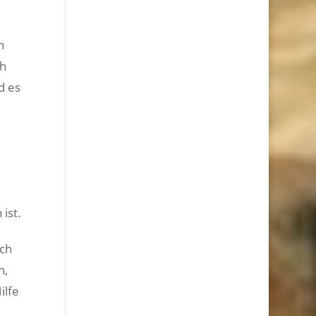
h
ch
d es
ist.
ich
n,
ilfe