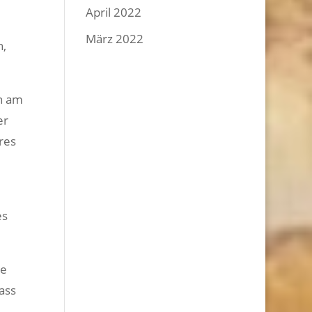
April 2022
März 2022
h,
en am
er
res
es
ie
ass