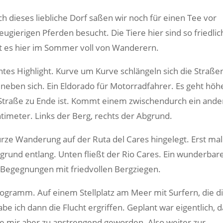
 dieses liebliche Dorf saßen wir noch für einen Tee vor
ierigen Pferden besucht. Die Tiere hier sind so friedlic
ist es hier im Sommer voll von Wanderern.
chtes Highlight. Kurve um Kurve schlängeln sich die Straß
neben sich. Ein Eldorado für Motorradfahrer. Es geht höh
Straße zu Ende ist. Kommt einem zwischendurch ein ande
imeter. Links der Berg, rechts der Abgrund.
rze Wanderung auf der Ruta del Cares hingelegt. Erst mal
grund entlang. Unten fließt der Rio Cares. Ein wunderbar
 Begegnungen mit friedvollen Bergziegen.
ogramm. Auf einem Stellplatz am Meer mit Surfern, die d
e ich dann die Flucht ergriffen. Geplant war eigentlich, d
e mir aber zu anstrengend geworden. Also weiter zur