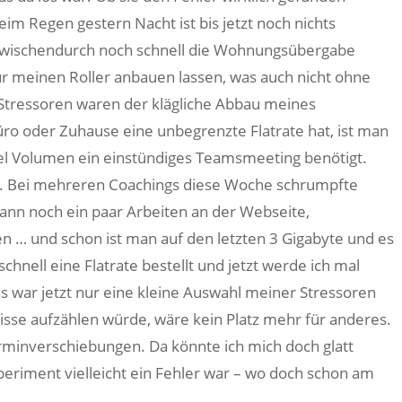
eim Regen gestern Nacht ist bis jetzt noch nichts
. Zwischendurch noch schnell die Wohnungsübergabe
ür meinen Roller anbauen lassen, was auch nicht ohne
Stressoren waren der klägliche Abbau meines
o oder Zuhause eine unbegrenzte Flatrate hat, ist man
iel Volumen ein einstündiges Teamsmeeting benötigt.
te. Bei mehreren Coachings diese Woche schrumpfte
n noch ein paar Arbeiten an der Webseite,
n … und schon ist man auf den letzten 3 Gigabyte und es
chnell eine Flatrate bestellt und jetzt werde ich mal
s war jetzt nur eine kleine Auswahl meiner Stressoren
isse aufzählen würde, wäre kein Platz mehr für anderes.
minverschiebungen. Da könnte ich mich doch glatt
periment vielleicht ein Fehler war – wo doch schon am