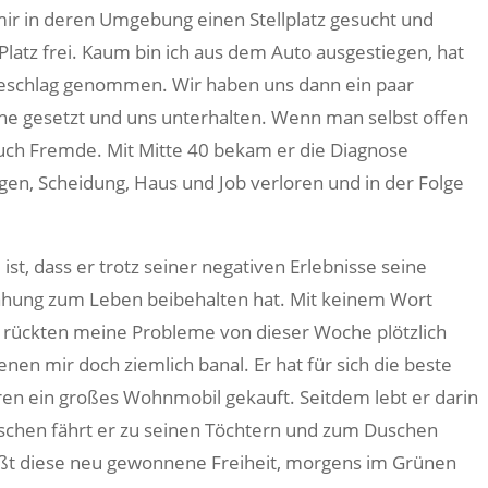
mir in deren Umgebung einen Stellplatz gesucht und
latz frei. Kaum bin ich aus dem Auto ausgestiegen, hat
eschlag genommen. Wir haben uns dann ein paar
ne gesetzt und uns unterhalten. Wenn man selbst offen
auch Fremde. Mit Mitte 40 bekam er die Diagnose
n, Scheidung, Haus und Job verloren und in der Folge
ist, dass er trotz seiner negativen Erlebnisse seine
jahung zum Leben beibehalten hat. Mit keinem Wort
a rückten meine Probleme von dieser Woche plötzlich
enen mir doch ziemlich banal. Er hat für sich die beste
ren ein großes Wohnmobil gekauft. Seitdem lebt er darin
schen fährt er zu seinen Töchtern und zum Duschen
ßt diese neu gewonnene Freiheit, morgens im Grünen