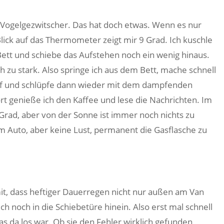
ogelgezwitscher. Das hat doch etwas. Wenn es nur
 Blick auf das Thermometer zeigt mir 9 Grad. Ich kuschle
Bett und schiebe das Aufstehen noch ein wenig hinaus.
 zu stark. Also springe ich aus dem Bett, mache schnell
uf und schlüpfe dann wieder mit dem dampfenden
t genieße ich den Kaffee und lese die Nachrichten. Im
Grad, aber von der Sonne ist immer noch nichts zu
im Auto, aber keine Lust, permanent die Gasflasche zu
t, dass heftiger Dauerregen nicht nur außen am Van
h noch in die Schiebetüre hinein. Also erst mal schnell
s da los war. Ob sie den Fehler wirklich gefunden